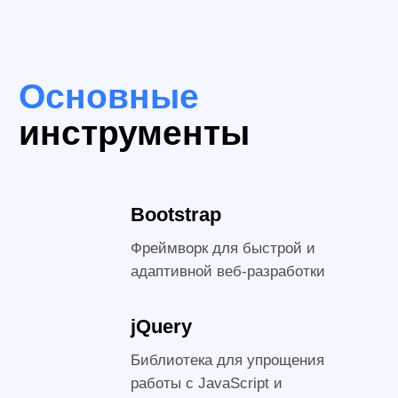
Освоите систему контроля
версий Git, чтобы
эффективно работать в
команде
Получите доступ
к первому уроку уже
сейчас!
Вы получите запись первого урока курса
совершенно бесплатно. Видео будет
отправлено Вам в WhatsApp или
Telegram в течение 5 минут!