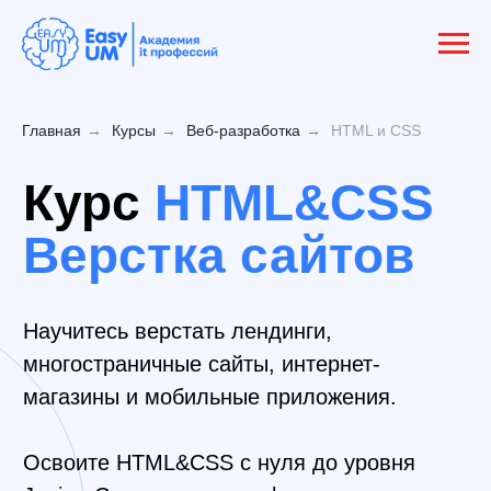
Главная
→
Курсы
→
Веб-разработка
→
HTML и CSS
Курс
HTML&CSS
Верстка сайтов
Научитесь верстать лендинги,
многостраничные сайты, интернет-
магазины и мобильные приложения.
Освоите HTML&CSS с нуля до уровня
Junior. Сможете начать фрилансить через
2 месяца и продолжать развиваться в веб-
разработке на курсе Front-end или Full-
Stack.