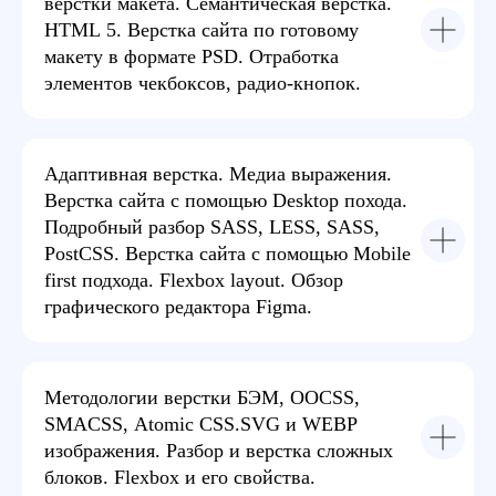
верстки макета. Семантическая верстка.
HTML 5. Верстка сайта по готовому
Очно
макету в формате PSD. Отработка
элементов чекбоксов, радио-кнопок.
Очные занятия 2 р. в нед. вечером, в группе 6 - 12
чел. Есть возможность подключаться к занятию
онлайн, или посмотреть запись.
Адаптивная верстка. Медиа выражения.
Верстка сайта с помощью Desktop похода.
Подробный разбор SASS, LESS, SASS,
PostCSS. Верстка сайта с помощью Mobile
first подхода. Flexbox layout. Обзор
графического редактора Figma.
Методологии верстки БЭМ, OOCSS,
Онлайн-группа
SMACSS, Atomic CSS.SVG и WEBP
Онлайн занятия 2 раза в неделю вечером, по
изображения. Разбор и верстка сложных
точному графику, в группе 12 - 20 человек. Доступ
блоков. Flexbox и его свойства.
к записям - всегда.