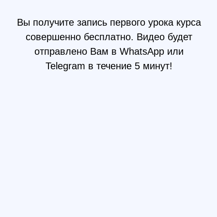
Составите
профессиональное
резюме
Подготовитесь и пройдете
тестовое
собеседование
вместе со специалистом