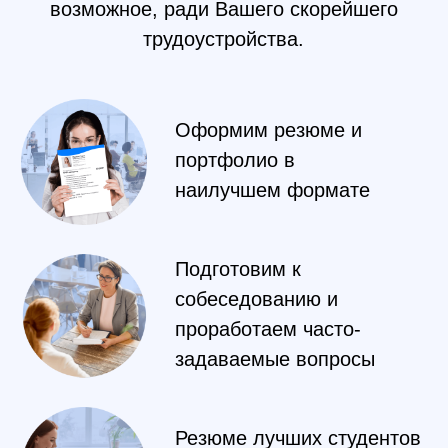
ученики
Почему ваш
курс
2 месяца
, а у
других 1-2 года?
В отличие от школ с программой на 1-2 года, мы