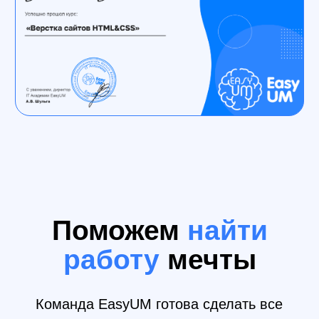
Копанев Илья. Профессиональный
веб-разработчик. Опыт разработки
9+ лет.
Ведущий инженер-программист в
государственной организации
Что говорят о нас