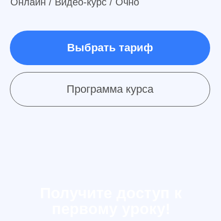
Max
В течении 5 минут
Чем занимается
верстальщик?
Верстальщик
переводит макет
дизайнера в код, понятный браузерам.
Обязанность верстальщика – оформление
веб-страницы, начиная с размера и
начертания шрифта до размещения
элементов на странице и правильности
отображения информации на всех