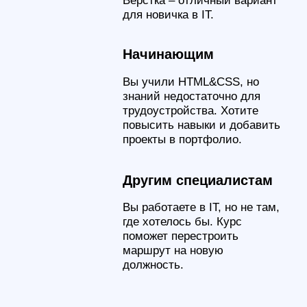
взаимодействия с HTML
HTML 5
Язык разметки для
структурирования
содержимого веб-страниц
CSS 3
Язык стилей для оформления
визуального вида веб-страниц
XHR и AJAX
Технологии для асинхронного
обмена данными между
браузером и сервером.
Учим самому