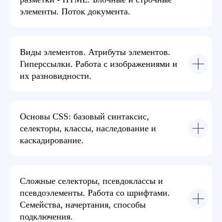
задаваемые вопросы
элементы. Поток документа.
Резюме лучших студентов
отправим компаниям -
партнерам
Виды элементов. Атрибуты элементов.
Гиперссылки. Работа с изображениями и
их разновидности.
Научим искать вакансии
и правильно вести себя
на собеседовании
Основы CSS: базовый синтаксис,
селекторы, классы, наследование и
75%
Выпускников
каскадирование.
находят работу
В течении 2х месяцев
после выпуска
-20%
ЛЕТО ВМЕСТЕ С EASYUM!
00 : 00 : 00 : 00
992
Бронь места
Сложные селекторы, псевдоклассы и
Компаний ждут
Дней
Часов
Минут
Секунд
Верстка сайтов
псевдоэлементы. Работа со шрифтами.
По данным
Семейства, начертания, способы
собранным на hh.ru
подключения.