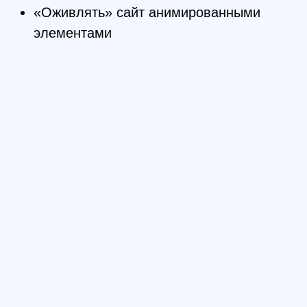
03
Автоматизация
Научитесь использовать
SASS, Pug, Gulp и
автоматизировать рутинные
задачи
04
Адаптивность
Сможете адаптировать сайты
под разные устройства и
браузеры
05
Основы
JavaScript
Научитесь добавлять
слайдеры, выпадающие меню и
другие креативные элементы
06
Командная
работа