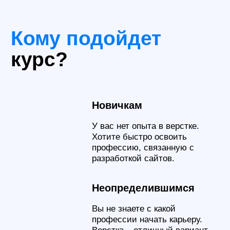
Основные
инструменты
Bootstrap
Фреймворк для быстрой и
адаптивной веб-разработки
jQuery
Библиотека для упрощения
работы с JavaScript и