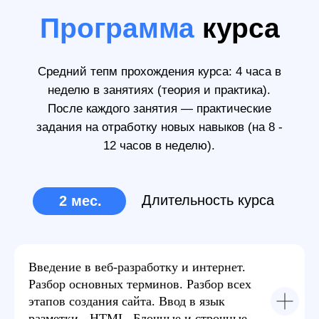
Поможем
найти
работу
мечты
Команда EasyUM готова сделать все
возможное, ради Вашего скорейшего
трудоустройства.
Оформим резюме и
портфолио в
наилучшем формате
Введение в веб-разработку и интернет.
Подготовим к
Разбор основных терминов. Разбор всех
собеседованию и
этапов создания сайта. Ввод в язык
проработаем часто-
разметки - HTML. Блочные и строчные