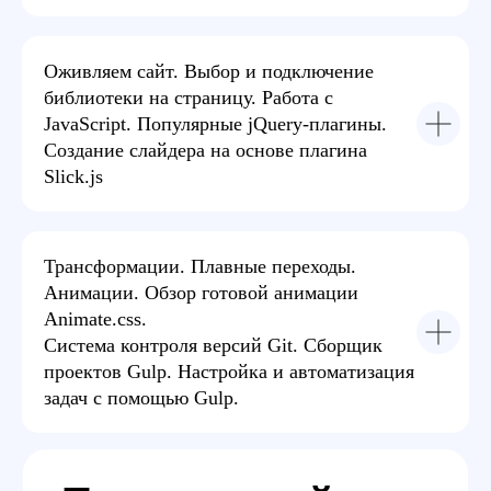
Оживляем сайт. Выбор и подключение
библиотеки на страницу. Работа с
JavaScript. Популярные jQuery-плагины.
Создание слайдера на основе плагина
Slick.js
Видео-курс
Проходите курс в своем темпе. Чат с куратором.
Трансформации. Плавные переходы.
Еженедельные онлайн-разборы практики и
домашних заданий.
Анимации. Обзор готовой анимации
Animate.css.
Система контроля версий Git. Сборщик
проектов Gulp. Настройка и автоматизация
задач с помощью Gulp.
Занятия
в EasyUM это: