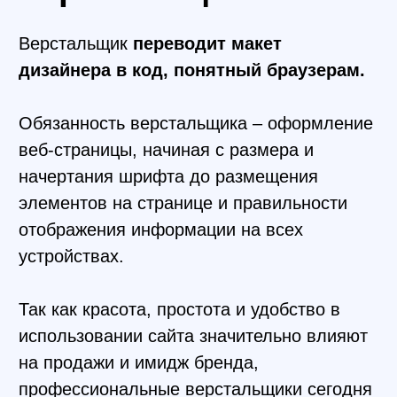
Вас ждет максимум
практики
Вы будете выполнять реальные задачи
верстальщика на уроках и дома. По
окончанию курса сформируете портфолио,
которое позволит соревноваться за
проекты наравне с практикующими
специалистами.
На каждом этапе вас будет поддерживать
преподаватель. Не стесняйтесь задавать
ему вопросы в любое время в общем чате
группы.