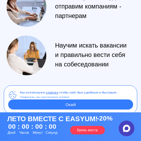
даем те знания и навыки, которые помогут
трудоустроиться. Всё остальное вы без проблем
доучите в процессе работы, когда будете
выполнять задачи.
С курсами EasyUM вы экономите время и деньги,
и осваиваете самое необходимое для конкретной
цели на сегодня – работа на должности
Верстальщик сайтов
в хорошей компании.
1-2 года – это так долго и далеко не у
каждого хватит мотивации или
возможности продолжать активно
учиться. Результаты на лицо:
Мы используем
cookies
чтобы сайт был удобным и быстрым.
Продолжая, вы принимаете условия.
Окей