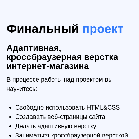
важному
Мы сформировали программу с учётом
ожиданий работодателей. Именно эти
навыки чаще всего требуются в
вакансиях и на практике.
01
HTML&CSS
Научитесь использовать HTML
для создания структуры сайта,
а CSS для стилизации
элементов
02
Фреймворк
Bootstrap
Сможете создавать
собственные компоненты,
пользоваться готовыми,
повышать скорость работы