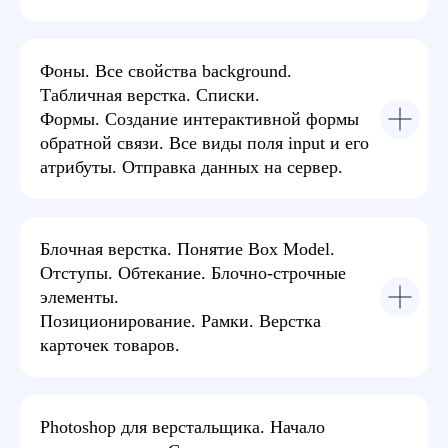
Фоны. Все свойства background.
Выберите
Табличная верстка. Списки.
Формы. Создание интерактивной формы
удобный формат
обратной связи. Все виды поля input и его
атрибуты. Отправка данных на сервер.
Вы можете обучаться в онлайн-группе, или
пройти видео-курс с разборами домашних
заданий, или обучаться очно в одном из 11
городов России.
Блочная верстка. Понятие Box Model.
Отступы. Обтекание. Блочно-строчные
элементы.
Позиционирование. Рамки. Верстка
карточек товаров.
Photoshop для верстальщика. Начало