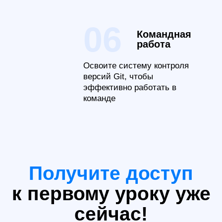
Подарочный
модуль
Дополнительные три урока
по 2 часа в которых вы:
Оформите
портфолио
в
рамках курса