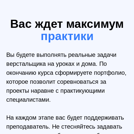
Неопределившимся
Вы не знаете с какой
профессии начать карьеру.
Верстка – отличный вариант
для новичка в IT.
Начинающим
Вы учили HTML&CSS, но
знаний недостаточно для
трудоустройства. Хотите
повысить навыки и добавить
проекты в портфолио.
Другим специалистам
Вы работаете в IT, но не там,
где хотелось бы. Курс
поможет перестроить
маршрут на новую
должность.