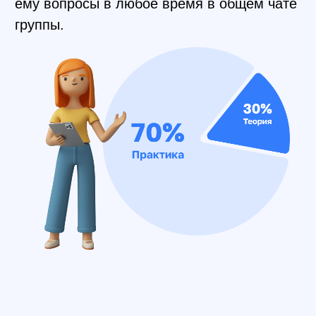
Финальный
проект
Адаптивная,
кроссбраузерная верстка
интернет-магазина
В процессе работы над проектом вы
научитесь:
Свободно использовать HTML&CSS
Создавать веб-страницы сайта
Делать адаптивную верстку
Заниматься кроссбраузерной версткой
«Оживлять» сайт анимированными
элементами