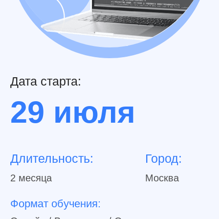
2 месяца
Москва
Формат обучения:
Онлайн / Видео-курс / Очно
Выбрать тариф
Программа курса
Получите доступ к
первому уроку!
Бесплатно
В месенджер
Telegram
WhatsApp