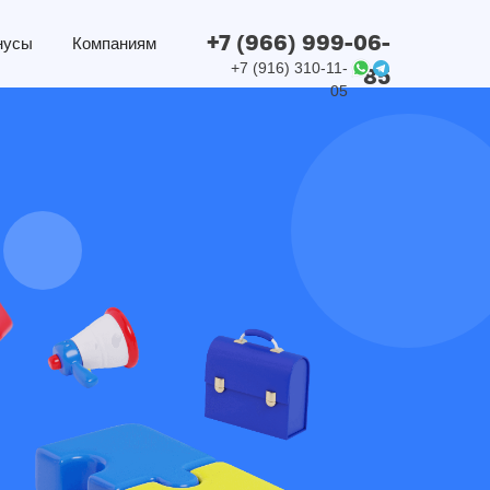
+7 (966) 999-06-
нусы
Компаниям
+7 (916) 310-11-
85
05