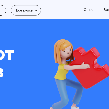
О нас
Бо
от
в