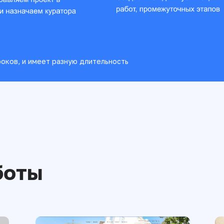
оков, и имеет разную длительность
боты