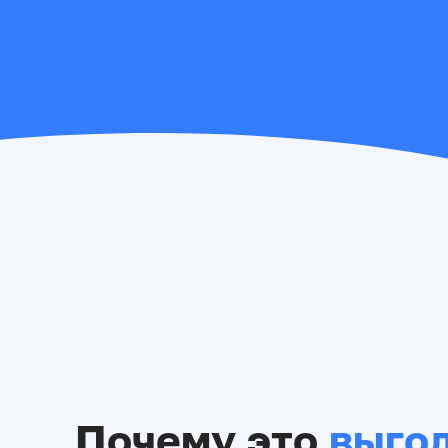
Почему это
выгод