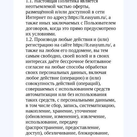
1.1. Настоящая Политика является
неотъемлемой частью оферты,
размещённой и/или доступной в сети
Интернет по адресу:https://it.easyum.ru/, а
также иных заключаемых с Пользователем
договоров, когда это прямо предусмотрено
их условиями.
1.2. Производя любые действия и (или)
регистрацию на сайте https://it.easyum.ru/, а
также на любом его поддомене, вы тем
самым свободно, своей волей и в своих
интересах даёте бессрочное безотзывное
согласие на любые способы обработки
своих персональных данных, включая
любое действие (операцию) и (или)
совокупность действий (операций),
совершаемых с использованием средств
автоматизации или без использования
таких средств, с персональными данными,
в том числе сбор, запись, систематизацию,
накопление, хранение, уточнение
(обновление, изменение), извлечение,
использование, передачу
(распространение, предоставление,
доступ), обезличивание, блокирование,