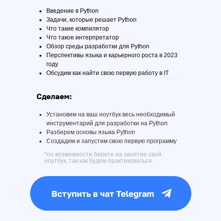
Введение в Python
Задачи, которые решает Python
Что такие компилятор
Что такое интерпретатор
Обзор среды разработки для Python
Перспективы языка и карьерного роста в 2023
году
Обсудим как найти свою первую работу в IT
Сделаем:
Установим на ваш ноутбук весь необходимый
инструментарий для разработки на Python
Разберем основы языка Python
Создадим и запустим свою первую программу
*по возможности берите на занятие свой
ноутбук, так как будем практиковаться.
Курсы
Java разработчик PRO
С++ разработчик
О нас
Тестирование ПО
Интернет Маркетинг