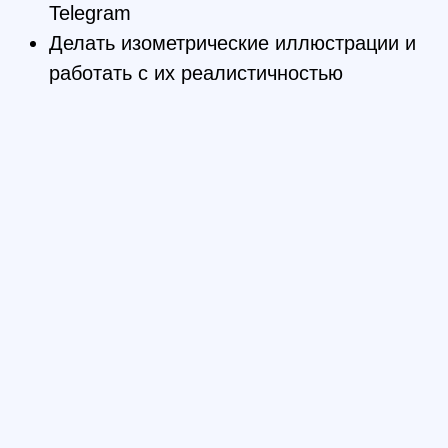
Мы сформировали программу с учётом
ожиданий работодателей. Именно эти
навыки чаще всего требуются в
вакансиях и на практике.
01
Основы
дизайна
Узнаете законы композиции
и цвета, научитесь
работать по сетке
02
Мышление
дизайнера
Будете осмысленно
выбирать шрифты, цвета и
элементы дизайна
03
Работа
в Figma
Познакомитесь с