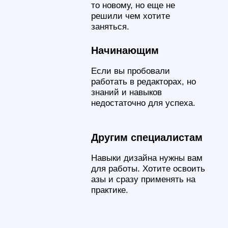
Adobe Photoshop
Многофункциональный
графический редактор
Adobe Illustrator
Программа для создания
векторой графики
Figma
Онлайн-сервис для разработки
интерфейсов и прототипирования
Adobe Illustrator
Программа для создания макетов
страниц для печатных и
цифровых медиа
Pinterest
Открытый фотосервис для
поиска визуальных идей