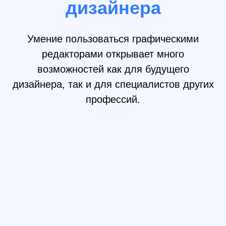
освоите базовую теорию
02
Портфолио
Добавите в портфолио 5
крутых проектов, которые
реализуете в процессе
учебы
03
Готовность
к работе
Сможете применять навыки на
текущей работе, фрилансить
или продолжить обучение
Кому подойдет
курс?