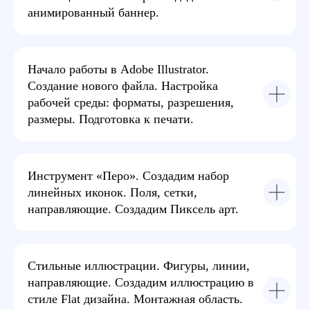
анимированный баннер.
Выберите
Начало работы в Adobe Illustrator.
удобный формат
Создание нового файла. Настройка
рабочей среды: форматы, разрешения,
размеры. Подготовка к печати.
Вы можете обучаться в онлайн-группе, или
пройти видео-курс с разборами домашних
заданий, или обучаться очно в одном из 11
городов России.
Инструмент «Перо». Создадим набор
линейных иконок. Поля, сетки,
направляющие. Создадим Пиксель арт.
Стильные иллюстрации. Фигуры, линии,
направляющие. Создадим иллюстрацию в
стиле Flat дизайна. Монтажная область.