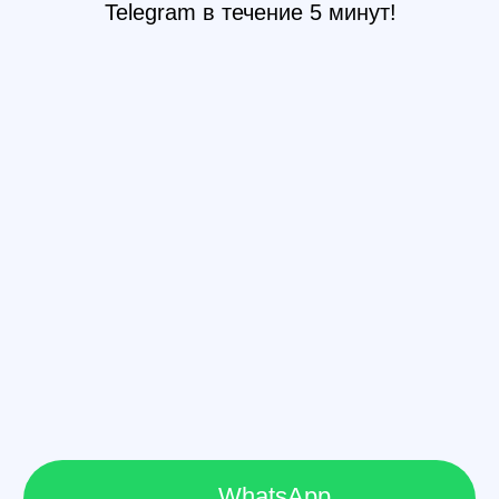
Составите
профессиональное
резюме
Подготовитесь и пройдете
тестовое
собеседование
вместе со специалистом