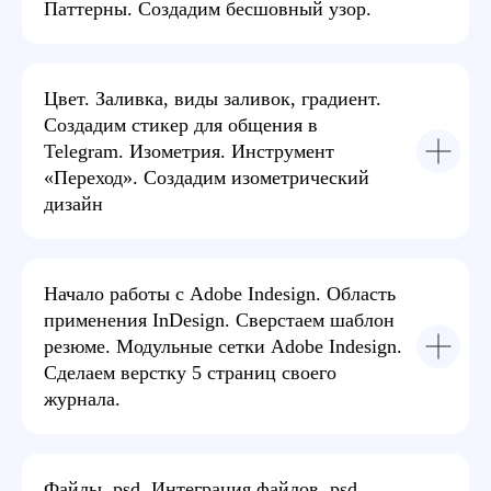
Паттерны. Создадим бесшовный узор.
Очно
Очные занятия 2 р. в нед. вечером, в группе 6 - 12
Цвет. Заливка, виды заливок, градиент.
чел. Есть возможность подключаться к занятию
Создадим стикер для общения в
онлайн, или посмотреть запись.
Telegram. Изометрия. Инструмент
«Переход». Создадим изометрический
дизайн
Начало работы с Adobe Indesign. Область
применения InDesign. Сверстаем шаблон
резюме. Модульные сетки Adobe Indesign.
Сделаем верстку 5 страниц своего
журнала.
Онлайн-группа
Онлайн занятия 2 раза в неделю вечером, по
точному графику, в группе 12 - 20 человек. Доступ
к записям - всегда.
Файлы .psd. Интеграция файлов .psd.