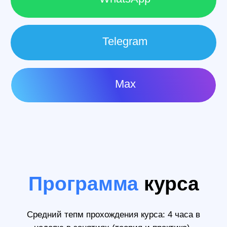
Вы получите
сертификат EasyUM
Он подтвердит, что вы прошли курс,
и станет дополнительным аргументом при
устройстве на работу.