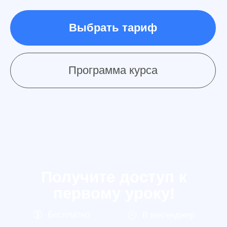
Max
В течении 5 минут
Графические
редакторы –
главные
инструменты
дизайнера
Умение пользоваться графическими
редакторами открывает много
возможностей как для будущего
дизайнера, так и для специалистов других
профессий.