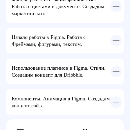
Работа с цветами в документе. Создадим
маркетинг-кит.
Начало работы в Figma. Работа с
Фреймами, фигурами, текстом.
Видео-курс
Проходите курс в своем темпе. Чат с куратором.
Использование плагинов в Figma. Стили.
Еженедельные онлайн-разборы практики и
Создадим концепт для Dribbble.
домашних заданий.
Компоненты. Анимация в Figma. Создадим
концепт сайта.
Занятия
в EasyUM это: