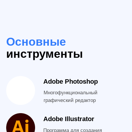
интерфейсом, инструментами
и возможностями
04
Дизайн в
Photoshop
Освоите популярные
инструменты. Научитесь
делать обработку и базовый
дизайн
05
Графика в
Illustrator
Научитесь использовать
инструменты для разработки
графических элементов
06
Верстка в
InDesign
Будете разбираться в
интерфейсе редактора и
работать с полиграфией