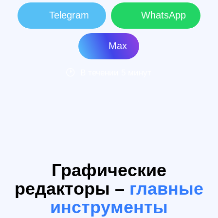
Этот курс станет
надежным
стартом в дизайне
01
Базовые
навыки
Научитесь работать в
графических редакторах и