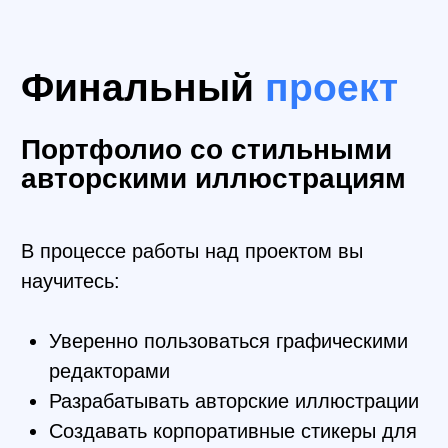
Pexels
Сервис для поиска
стоковых фото
Freepik
Сервис для поиска
стоковой графики
Canva
Кроссплатформенный сервис
для графического дизайна
Учим самому
важному