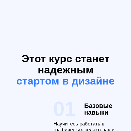
Новичкам
Не умеете работать в
графических редакторах и
не разбираетесь в дизайне.
Неопределившимся
Вы готовы научиться чему-
то новому, но еще не
решили чем хотите
заняться.
Начинающим
Если вы пробовали
работать в редакторах, но
знаний и навыков
недостаточно для успеха.
Другим специалистам
Навыки дизайна нужны вам
для работы. Хотите освоить
азы и сразу применять на