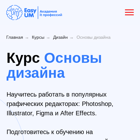
Главная
→
Курсы
→
Дизайн
→
Основы дизайна
Курс
Основы
дизайна
Научитесь работать в популярных
графических редакторах: Photoshop,
Illustrator, Figma и After Effects.
Подготовитесь к обучению на
специализированных курсах дизайна –
графический, веб-, моушн-дизайн и
прочие.