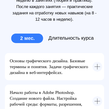
Поможем
найти
работу
мечты
Команда EasyUM готова сделать все
возможное, ради Вашего скорейшего
трудоустройства.
Основы графического дизайна. Базовые
термины и понятия. Задачи графического
Оформим резюме и
дизайна в веб-интерфейсах.
портфолио в
наилучшем формате
Начало работы в Adobe Photoshop.
Подготовим к
Создание нового файла. Настройка
собеседованию и
рабочей среды: форматы, разрешения,
проработаем часто-