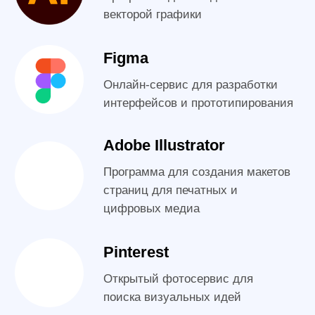
Получите доступ
к первому уроку уже
сейчас!
Вы получите запись первого урока курса
совершенно бесплатно. Видео будет
отправлено Вам в WhatsApp или
Telegram в течение 5 минут!