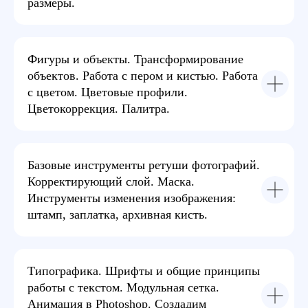
задаваемые вопросы
размеры.
Резюме лучших студентов
отправим компаниям -
Фигуры и объекты. Трансформирование
партнерам
объектов. Работа с пером и кистью. Работа
с цветом. Цветовые профили.
Цветокоррекция. Палитра.
Научим искать вакансии
и правильно вести себя
на собеседовании
Базовые инструменты ретуши фотографий.
Корректирующий слой. Маска.
75%
Выпускников
Инструменты изменения изображения:
находят работу
штамп, заплатка, архивная кисть.
В течении 2х месяцев
после выпуска
-20%
ЛЕТО ВМЕСТЕ С EASYUM!
00 : 00 : 00 : 00
992
Бронь места
Дней
Часов
Минут
Секунд
Компаний ждут
дизайнеров
Типографика. Шрифты и общие принципы
По данным
работы с текстом. Модульная сетка.
собранным на hh.ru
Анимация в Photoshop. Создадим