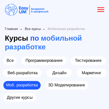
Главная
→
Все курсы
→
Мобильная разработка
Курсы
по
мобильной
Все
Программирование
Тестирование
разработке
Веб-разработка
Дизайн
Маркетинг
Моб. разработка
3D Моделирование
Другие курсы
Мобильная разработка
Мобильная разработка
Android -
Разработчик
IOS Разработчик
(Java&Kotlin)
Длительность: 4,5 месяцев
Длительность: 4 месяца