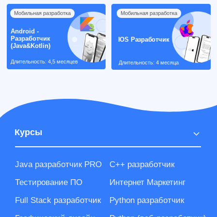
Курсы
Java разработчик PRO
С++ разработчик
Тестирование ПО
Интернет Маркетинг
Full Stack разработчик
Python разработчик
Графический дизайн
Python (веб-разработчик)
Веб дизайн
Android разработчик
СММ специалист
IOS разработчик
Front end разработчик
Авто-тестирование на java
3D-моделирование
Java Middle (Spring)