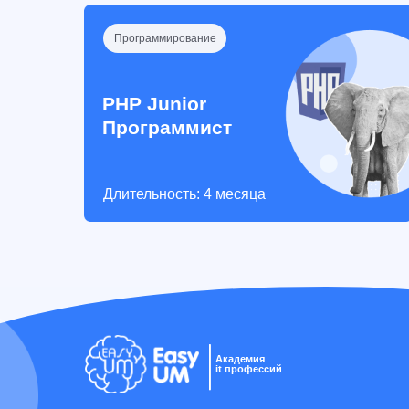
Программирование
PHP Junior
Программист
Длительность: 4 месяца
Академия
it профессий